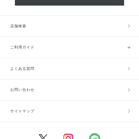
店舗検索
ご利用ガイド
よくある質問
ご利用ガイドトップ
ご注文方法
お支払方法
送料・配送
お問い合わせ
キャンセル・返品・交換
ポイント・クーポン
サイトマップ
定期お届け便
商品レビュー