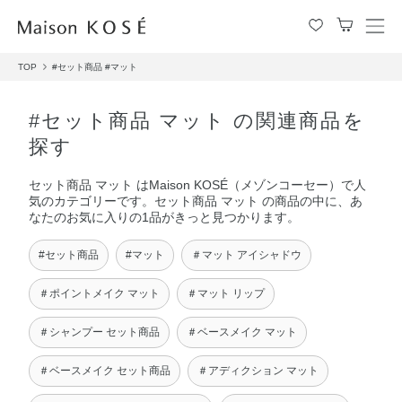
メ
ニ
TOP
#セット商品
#マット
ュ
ー
を
#セット商品 マット の関連商品を
開
探す
閉
す
セット商品 マット はMaison KOSÉ（メゾンコーセー）で人
る
気のカテゴリーです。セット商品 マット の商品の中に、あ
なたのお気に入りの1品がきっと見つかります。
#セット商品
#マット
＃マット アイシャドウ
＃ポイントメイク マット
＃マット リップ
＃シャンプー セット商品
＃ベースメイク マット
＃ベースメイク セット商品
＃アディクション マット