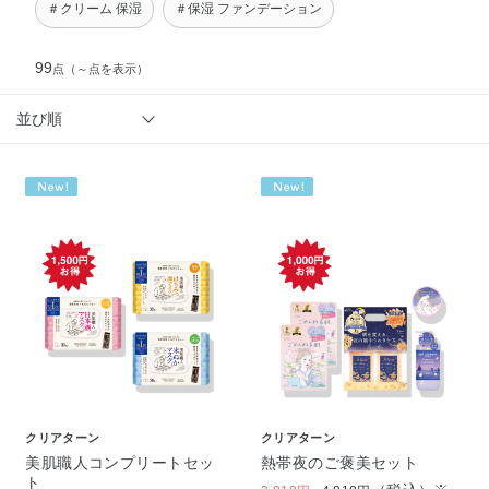
＃クリーム 保湿
＃保湿 ファンデーション
99
点
（～点を表示）
並び順
クリアターン
クリアターン
美肌職人コンプリートセッ
熱帯夜のご褒美セット
ト