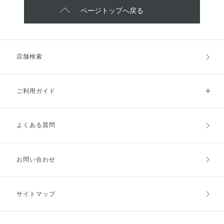
ページトップへ戻る
店舗検索
ご利用ガイド
よくある質問
ご利用ガイドトップ
ご注文方法
お支払方法
送料・配送
お問い合わせ
キャンセル・返品・交換
ポイント・クーポン
サイトマップ