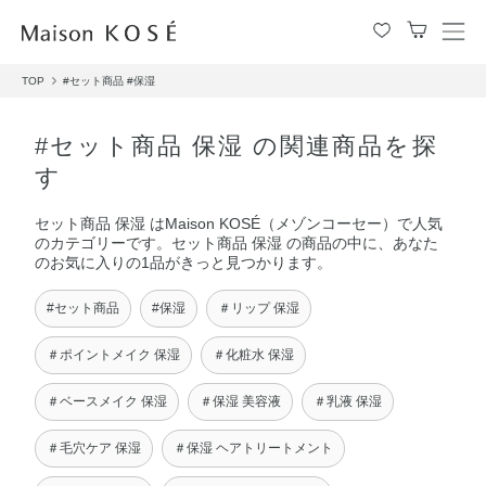
メ
ニ
TOP
#セット商品
#保湿
ュ
ー
を
#セット商品 保湿 の関連商品を探
開
す
閉
す
セット商品 保湿 はMaison KOSÉ（メゾンコーセー）で人気
る
のカテゴリーです。セット商品 保湿 の商品の中に、あなた
のお気に入りの1品がきっと見つかります。
#セット商品
#保湿
＃リップ 保湿
＃ポイントメイク 保湿
＃化粧水 保湿
＃ベースメイク 保湿
＃保湿 美容液
＃乳液 保湿
＃毛穴ケア 保湿
＃保湿 ヘアトリートメント