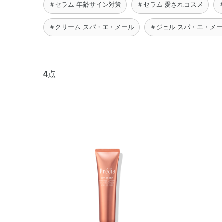
＃セラム 年齢サイン対策
＃セラム 愛されコスメ
＃クリーム スパ・エ・メール
＃ジェル スパ・エ・メ
4
点