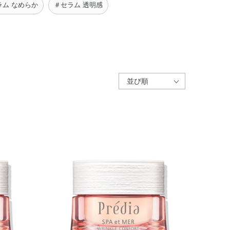
ラム なめらか
＃セラム 透明感