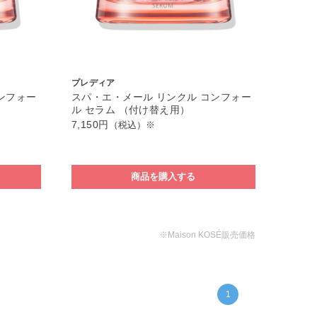
プレディア
ンフォー
スパ・エ・メール リンクル コンフォー
ル セラム （付け替え用）
7,150円
（税込）※
商品を購入する
※Maison KOSÉ販売価格
1