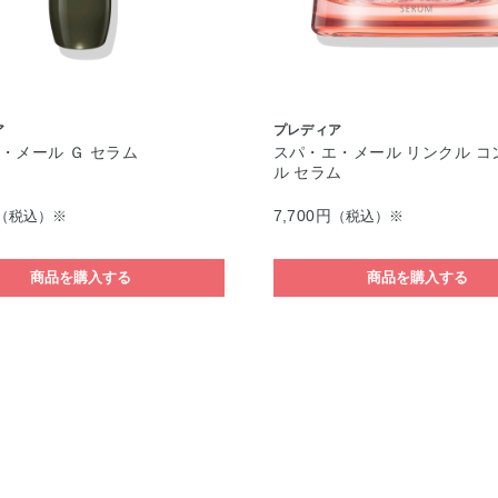
ア
プレディア
・メール Ｇ セラム
スパ・エ・メール リンクル コ
ル セラム
7,700円
（税込）※
（税込）※
商品を購入する
商品を購入する