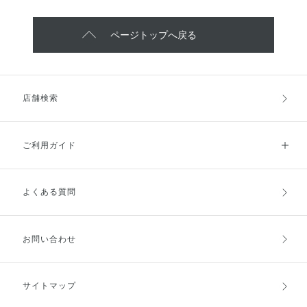
ページトップへ戻る
店舗検索
ご利用ガイド
よくある質問
ご利用ガイドトップ
ご注文方法
お支払方法
送料・配送
お問い合わせ
キャンセル・返品・交換
ポイント・クーポン
サイトマップ