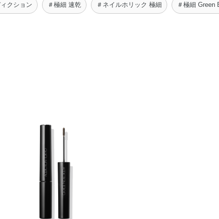
ディクション
＃極細 速乾
＃ネイルホリック 極細
＃極細 Green 