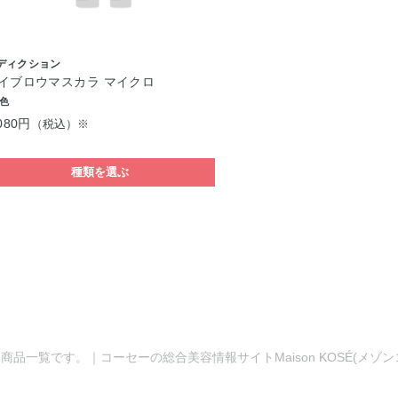
ディクション
イブロウマスカラ マイクロ
7色
080円
（税込）※
種類を選ぶ
商品一覧です。｜コーセーの総合美容情報サイトMaison KOSÉ(メゾ