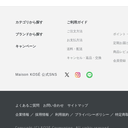
カテゴリから探す
ご利用ガイド
ご注文方法
ブランドから探す
ポイント
お支払方法
定期お届
キャンペーン
送料・配送
商品レビ
キャンセル・返品・交換
会員登録
Maison KOSÉ 公式SNS
よくあるご質問
お問い合わせ
サイトマップ
企業情報
／
採用情報
／
利用規約
／
プライバシーポリシー
／
特定商
Copyright (C) KOSE Corporation. All rights reserved.