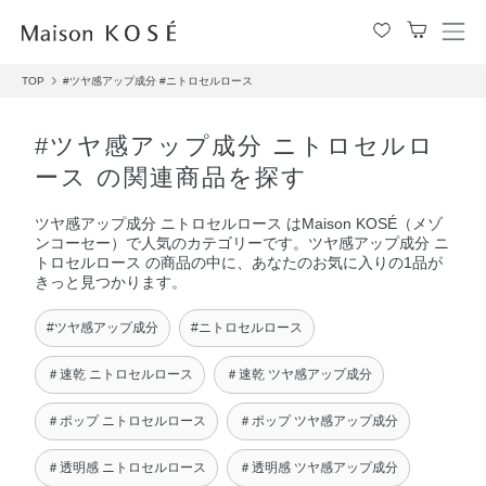
メ
ニ
TOP
#ツヤ感アップ成分
#ニトロセルロース
ュ
ー
を
#ツヤ感アップ成分 ニトロセルロ
開
ース の関連商品を探す
閉
す
ツヤ感アップ成分 ニトロセルロース はMaison KOSÉ（メゾ
る
ンコーセー）で人気のカテゴリーです。ツヤ感アップ成分 ニ
トロセルロース の商品の中に、あなたのお気に入りの1品が
きっと見つかります。
#ツヤ感アップ成分
#ニトロセルロース
＃速乾 ニトロセルロース
＃速乾 ツヤ感アップ成分
＃ポップ ニトロセルロース
＃ポップ ツヤ感アップ成分
＃透明感 ニトロセルロース
＃透明感 ツヤ感アップ成分