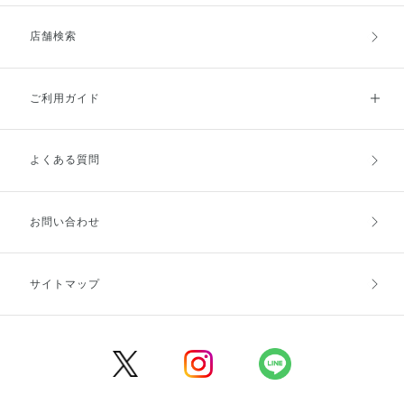
店舗検索
ご利用ガイド
よくある質問
ご利用ガイドトップ
ご注文方法
お支払方法
送料・配送
お問い合わせ
キャンセル・返品・交換
ポイント・クーポン
サイトマップ
定期お届け便
商品レビュー