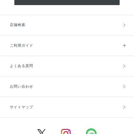
店舗検索
ご利用ガイド
よくある質問
ご利用ガイドトップ
ご注文方法
お支払方法
送料・配送
お問い合わせ
キャンセル・返品・交換
ポイント・クーポン
サイトマップ
定期お届け便
商品レビュー