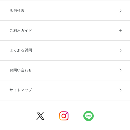
店舗検索
ご利用ガイド
よくある質問
ご利用ガイドトップ
ご注文方法
お支払方法
送料・配送
お問い合わせ
キャンセル・返品・交換
ポイント・クーポン
サイトマップ
定期お届け便
商品レビュー
会員登録