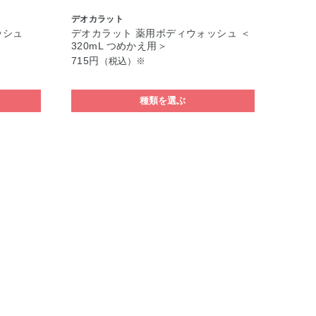
デオカラット
ッシュ
デオカラット 薬用ボディウォッシュ ＜
320mL つめかえ用＞
715円
（税込）※
種類を選ぶ