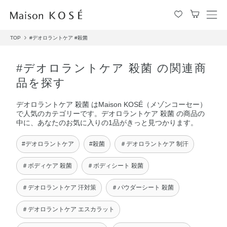
メ
ニ
TOP
#デオロラントケア
#殺菌
ュ
ー
を
#デオロラントケア 殺菌 の関連商
開
品を探す
閉
す
デオロラントケア 殺菌 はMaison KOSÉ（メゾンコーセー）
る
で人気のカテゴリーです。デオロラントケア 殺菌 の商品の
中に、あなたのお気に入りの1品がきっと見つかります。
#デオロラントケア
#殺菌
＃デオロラントケア 制汗
＃ボディケア 殺菌
＃ボディシート 殺菌
＃デオロラントケア 汗対策
＃パウダーシート 殺菌
＃デオロラントケア エスカラット