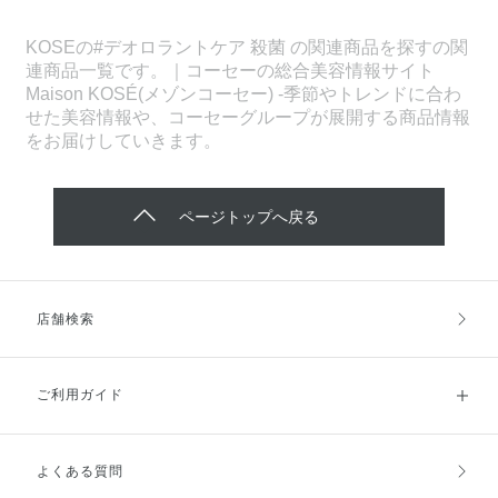
KOSEの#デオロラントケア 殺菌 の関連商品を探すの関
連商品一覧です。｜コーセーの総合美容情報サイト
Maison KOSÉ(メゾンコーセー) -季節やトレンドに合わ
せた美容情報や、コーセーグループが展開する商品情報
をお届けしていきます。
ページトップへ戻る
店舗検索
ご利用ガイド
よくある質問
ご利用ガイドトップ
ご注文方法