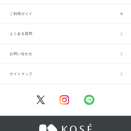
ご利用ガイド
よくある質問
ご利用ガイドトップ
ご注文方法
お支払方法
送料・配送
お問い合わせ
キャンセル・返品・交換
ポイント・クーポン
サイトマップ
定期お届け便
商品レビュー
会員登録