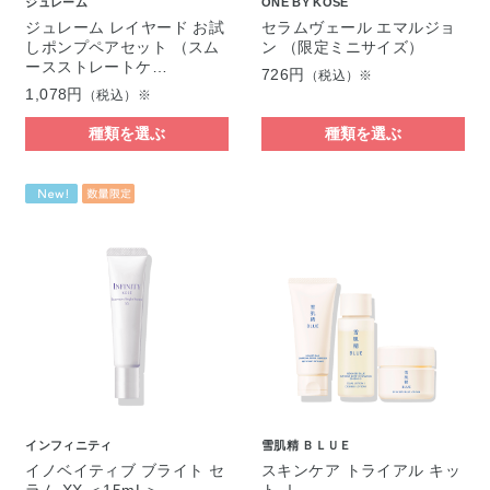
ジュレーム
ONE BY KOSE
ジュレーム レイヤード お試
セラムヴェール エマルジョ
しポンプペアセット （スム
ン （限定ミニサイズ）
ースストレートケ…
726円
（税込）※
1,078円
（税込）※
種類を選ぶ
種類を選ぶ
インフィニティ
雪肌精 ＢＬＵＥ
イノベイティブ ブライト セ
スキンケア トライアル キッ
ラム XX ＜15mL＞
ト Ⅰ