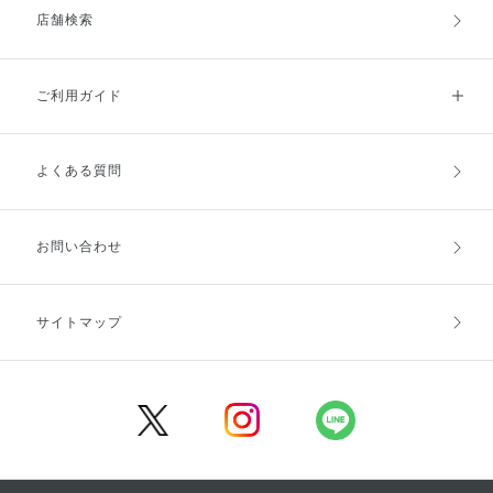
店舗検索
ご利用ガイド
よくある質問
ご利用ガイドトップ
ご注文方法
お支払方法
送料・配送
お問い合わせ
キャンセル・返品・交換
ポイント・クーポン
サイトマップ
定期お届け便
商品レビュー
会員登録