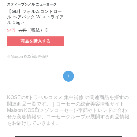
スティーブンノル ニューヨーク
【GB】フォルムコントロー
ル ヘアパック W ＜トライア
ル 15g＞
（税込）※
54円
77円
商品を購入する
※Maison KOSÉ販売価格
1
KOSEの#トラベルコスメ 集中補修 の関連商品を探すの
関連商品一覧です。｜コーセーの総合美容情報サイト
Maison KOSÉ(メゾンコーセー) -季節やトレンドに合わ
せた美容情報や、コーセーグループが展開する商品情報
をお届けしていきます。