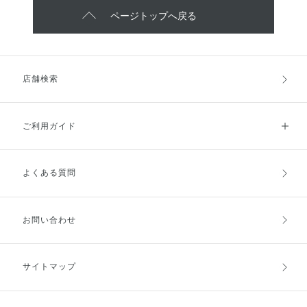
ページトップへ戻る
店舗検索
ご利用ガイド
よくある質問
ご利用ガイドトップ
ご注文方法
お支払方法
送料・配送
お問い合わせ
キャンセル・返品・交換
ポイント・クーポン
サイトマップ