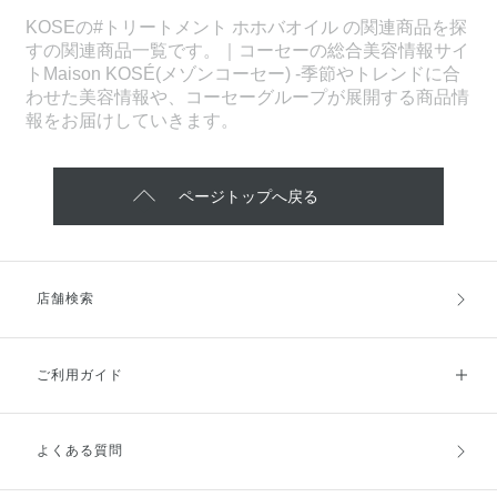
KOSEの#トリートメント ホホバオイル の関連商品を探
すの関連商品一覧です。｜コーセーの総合美容情報サイ
トMaison KOSÉ(メゾンコーセー) -季節やトレンドに合
わせた美容情報や、コーセーグループが展開する商品情
報をお届けしていきます。
ページトップへ戻る
店舗検索
ご利用ガイド
よくある質問
ご利用ガイドトップ
ご注文方法