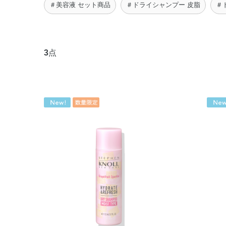
＃美容液 セット商品
＃ドライシャンプー 皮脂
＃
3
点