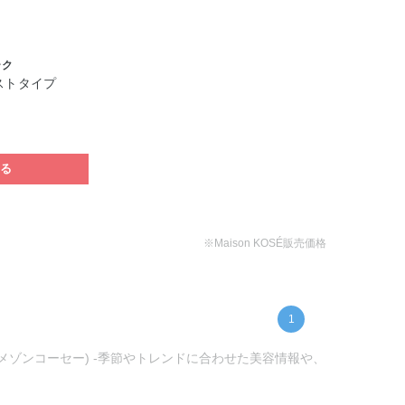
ーク
ストタイプ
する
※Maison KOSÉ販売価格
1
(メゾンコーセー) -季節やトレンドに合わせた美容情報や、