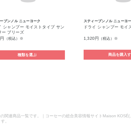
ーブンノル ニューヨーク
スティーブンノル ニューヨ
イ シャンプー モイストタイプ サン
ドライ シャンプー モイ
ワー ブリーズ
0円
1,320円
（税込）※
（税込）※
商品を購入
種類を選ぶ
の関連商品一覧です。｜コーセーの総合美容情報サイトMaison KOSÉ
ます。