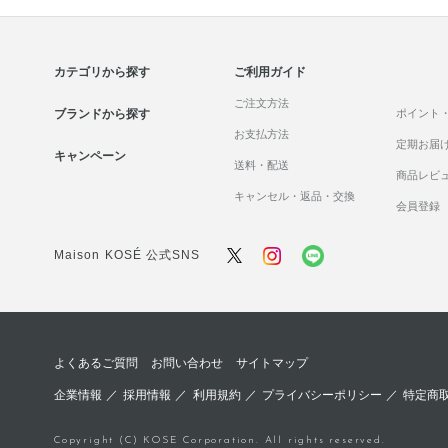
カテゴリから探す
ご利用ガイド
ご注文方法
ブランドから探す
ポイント
お支払方法
定期お届
キャンペーン
送料・配送
商品レビ
キャンセル・返品・交換
会員登録
Maison KOSÉ 公式SNS
よくあるご質問
お問い合わせ
サイトマップ
企業情報
／
採用情報
／
利用規約
／
プライバシーポリシー
／
特定商
Copyright (C) KOSE Corporation. All rights reserved.