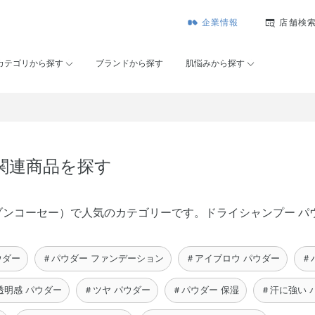
企業情報
店舗検
カテゴリから探す
ブランドから探す
肌悩みから探す
の関連商品を探す
É（メゾンコーセー）で人気のカテゴリーです。ドライシャンプー 
ウダー
＃パウダー ファンデーション
＃アイブロウ パウダー
＃
透明感 パウダー
＃ツヤ パウダー
＃パウダー 保湿
＃汗に強い 