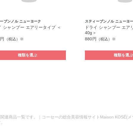
ーブンノル ニューヨーク
スティーブンノル ニューヨ
イ シャンプー エアリータイプ ＜
ドライ シャンプー エア
＞
40g＞
0円
880円
（税込）※
（税込）※
種類を選ぶ
種類を選
関連商品一覧です。｜コーセーの総合美容情報サイトMaison KOSÉ(
す。