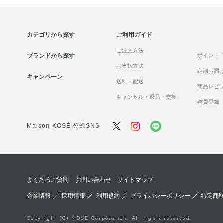
カテゴリから探す
ご利用ガイド
ご注文方法
ブランドから探す
ポイント
お支払方法
定期お届
キャンペーン
送料・配送
商品レビ
キャンセル・返品・交換
会員登録
Maison KOSÉ 公式SNS
よくあるご質問
お問い合わせ
サイトマップ
企業情報
／
採用情報
／
利用規約
／
プライバシーポリシー
／
特定商
Copyright (C) KOSE Corporation. All rights reserved.