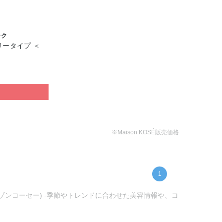
ーク
リータイプ ＜
ぶ
※Maison KOSÉ販売価格
1
メゾンコーセー) -季節やトレンドに合わせた美容情報や、コ