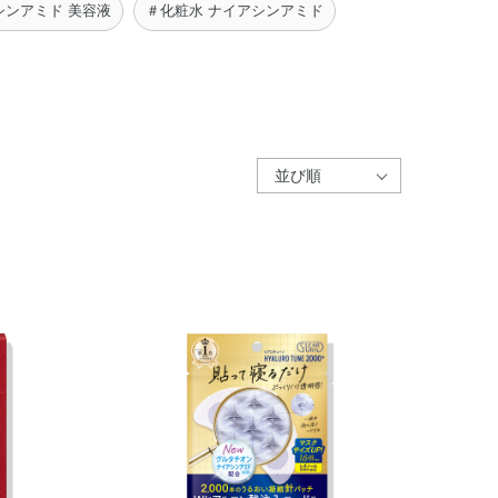
シンアミド 美容液
＃化粧水 ナイアシンアミド