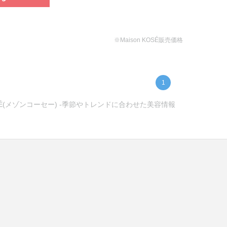
※Maison KOSÉ販売価格
1
É(メゾンコーセー) -季節やトレンドに合わせた美容情報