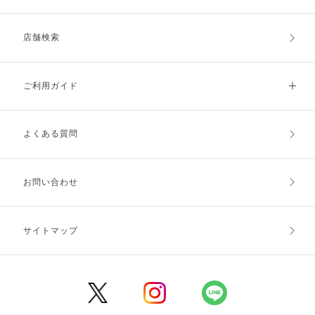
店舗検索
ご利用ガイド
よくある質問
ご利用ガイドトップ
ご注文方法
お支払方法
送料・配送
お問い合わせ
キャンセル・返品・交換
ポイント・クーポン
サイトマップ
定期お届け便
商品レビュー