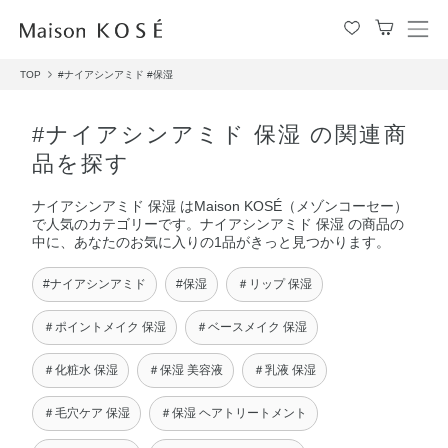
メ
ニ
TOP
#ナイアシンアミド
#保湿
ュ
ー
を
#ナイアシンアミド 保湿 の関連商
開
品を探す
閉
す
ナイアシンアミド 保湿 はMaison KOSÉ（メゾンコーセー）
る
で人気のカテゴリーです。ナイアシンアミド 保湿 の商品の
中に、あなたのお気に入りの1品がきっと見つかります。
#ナイアシンアミド
#保湿
＃リップ 保湿
＃ポイントメイク 保湿
＃ベースメイク 保湿
＃化粧水 保湿
＃保湿 美容液
＃乳液 保湿
＃毛穴ケア 保湿
＃保湿 ヘアトリートメント