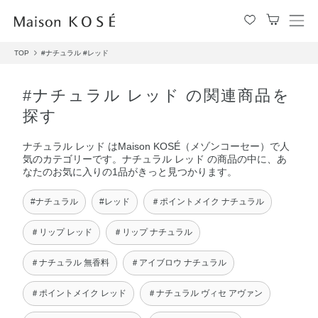
メ
ニ
TOP
#ナチュラル
#レッド
ュ
ー
を
#ナチュラル レッド の関連商品を
開
探す
閉
す
ナチュラル レッド はMaison KOSÉ（メゾンコーセー）で人
る
気のカテゴリーです。ナチュラル レッド の商品の中に、あ
なたのお気に入りの1品がきっと見つかります。
#ナチュラル
#レッド
＃ポイントメイク ナチュラル
＃リップ レッド
＃リップ ナチュラル
＃ナチュラル 無香料
＃アイブロウ ナチュラル
＃ポイントメイク レッド
＃ナチュラル ヴィセ アヴァン