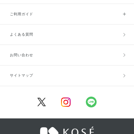
ご利用ガイド
よくある質問
ご利用ガイドトップ
ご注文方法
お支払方法
送料・配送
お問い合わせ
キャンセル・返品・交換
ポイント・クーポン
サイトマップ
定期お届け便
商品レビュー
会員登録