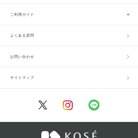
ご利用ガイド
よくある質問
ご利用ガイドトップ
ご注文方法
お支払方法
送料・配送
お問い合わせ
キャンセル・返品・交換
ポイント・クーポン
サイトマップ
定期お届け便
商品レビュー
会員登録