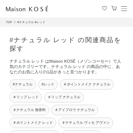
メ
ニ
TOP
#ナチュラル
#レッド
ュ
ー
を
#ナチュラル レッド の関連商品を
開
探す
閉
す
ナチュラル レッド はMaison KOSÉ（メゾンコーセー）で人
る
気のカテゴリーです。ナチュラル レッド の商品の中に、あ
なたのお気に入りの1品がきっと見つかります。
#ナチュラル
#レッド
＃ポイントメイク ナチュラル
＃リップ レッド
＃リップ ナチュラル
＃ナチュラル 無香料
＃アイブロウ ナチュラル
＃ポイントメイク レッド
＃ナチュラル ヴィセ アヴァン