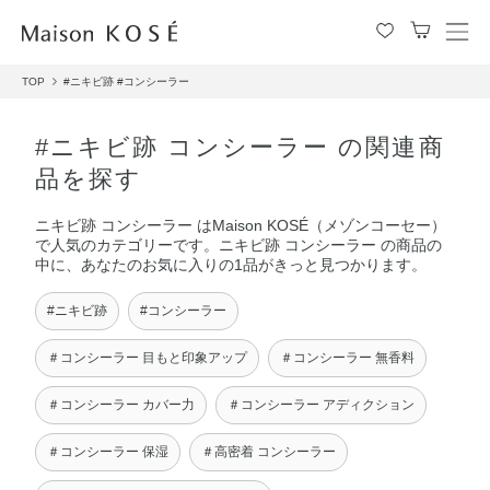
メ
ニ
TOP
#ニキビ跡
#コンシーラー
ュ
ー
を
#ニキビ跡 コンシーラー の関連商
開
品を探す
閉
す
ニキビ跡 コンシーラー はMaison KOSÉ（メゾンコーセー）
る
で人気のカテゴリーです。ニキビ跡 コンシーラー の商品の
中に、あなたのお気に入りの1品がきっと見つかります。
#ニキビ跡
#コンシーラー
＃コンシーラー 目もと印象アップ
＃コンシーラー 無香料
＃コンシーラー カバー力
＃コンシーラー アディクション
＃コンシーラー 保湿
＃高密着 コンシーラー