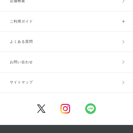
店舗検索
ご利用ガイド
よくある質問
ご利用ガイドトップ
ご注文方法
お支払方法
送料・配送
お問い合わせ
キャンセル・返品・交換
ポイント・クーポン
サイトマップ
定期お届け便
商品レビュー
会員登録