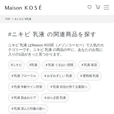
メ
ニ
TOP
#ニキビ
#乳液
ュ
ー
を
#ニキビ 乳液 の関連商品を探す
開
閉
ニキビ 乳液 はMaison KOSÉ（メゾンコーセー）で人気のカ
す
テゴリーです。ニキビ 乳液 の商品の中に、あなたのお気に
る
入りの1品がきっと見つかります。
#ニキビ
#乳液
＃乳液 うるおい習慣
＃乳液 保湿
＃乳液 フローラル
＃みずみずしい 乳液
＃透明感 乳液
＃乳液 年齢サイン対策
＃乳液 自信が持てる素肌へ
＃乳液 肌あれケア
＃ゆらぎ肌 乳液
＃乳液 澄んだ印象の肌へ