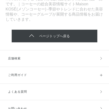
です。｜コーセーの総合美容情報サイトMaison
KOSÉ(メゾンコーセー) -季節やトレンドに合わせた美容
情報や、コーセーグループが展開する商品情報をお届け
していきます。
ページトップへ戻る
店舗検索
ご利用ガイド
よくある質問
ご利用ガイドトップ
ご注文方法
お支払方法
送料・配送
お問い合わせ