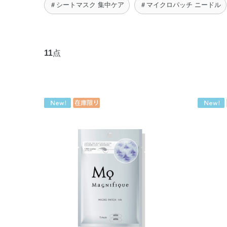
＃シートマスク 集中ケア
＃マイクロパッチ ニードル
11
点