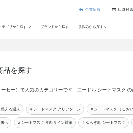
企業情報
店舗検
カテゴリから探す
ブランドから探す
肌悩みから探す
商品を探す
メゾンコーセー）で人気のカテゴリーです。ニードル シートマスク
を整える週末
＃シートマスク クリアターン
＃シートマスク うるお
素肌へ
＃シートマスク 年齢サイン対策
＃ゆらぎ肌 シートマスク