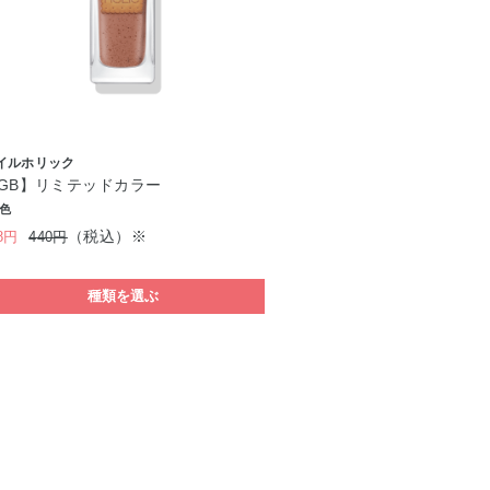
イルホリック
GB】リミテッドカラー
7色
（税込）※
8円
440円
種類を選ぶ