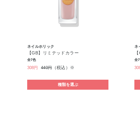
ネイルホリック
ネ
【GB】リミテッドカラー
【
全7色
全
（税込）※
308円
440円
30
種類を選ぶ