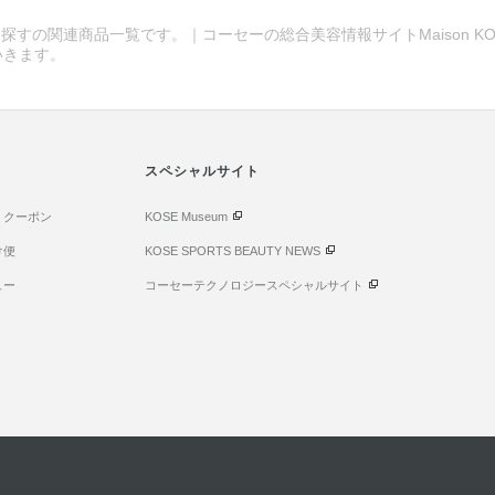
探すの関連商品一覧です。｜コーセーの総合美容情報サイトMaison KO
いきます。
スペシャルサイト
・クーポン
KOSE Museum
け便
KOSE SPORTS BEAUTY NEWS
ュー
コーセーテクノロジースペシャルサイト