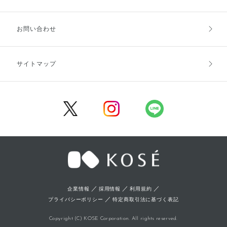
お支払方法
送料・配送
お問い合わせ
キャンセル・返品・交換
ポイント・クーポン
サイトマップ
定期お届け便
商品レビュー
会員登録
／
／
／
企業情報
採用情報
利用規約
／
プライバシーポリシー
特定商取引法に基づく表記
Copyright (C) KOSE Corporation. All rights reserved.