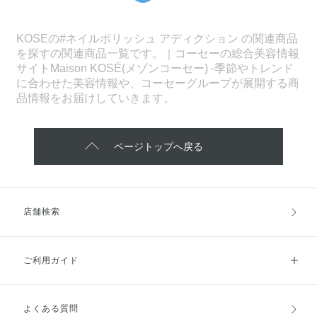
KOSEの#ネイルポリッシュ アディクション の関連商品
を探すの関連商品一覧です。｜コーセーの総合美容情報
サイトMaison KOSÉ(メゾンコーセー) -季節やトレンド
に合わせた美容情報や、コーセーグループが展開する商
品情報をお届けしていきます。
ページトップへ戻る
店舗検索
ご利用ガイド
よくある質問
ご利用ガイドトップ
ご注文方法