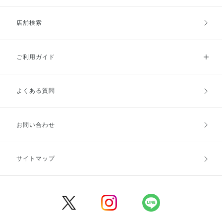
店舗検索
ご利用ガイド
よくある質問
ご利用ガイドトップ
ご注文方法
お支払方法
送料・配送
お問い合わせ
キャンセル・返品・交換
ポイント・クーポン
サイトマップ
定期お届け便
商品レビュー