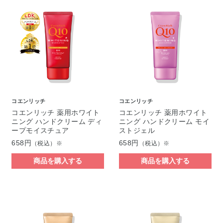
コエンリッチ
コエンリッチ
コエンリッチ 薬用ホワイト
コエンリッチ 薬用ホワイト
ニング ハンドクリーム ディ
ニング ハンドクリーム モイ
ープモイスチュア
ストジェル
658円
658円
（税込）※
（税込）※
商品を購入する
商品を購入する