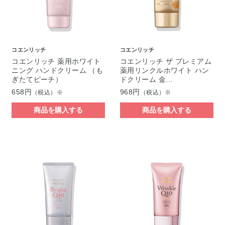
コエンリッチ
コエンリッチ
コエンリッチ 薬用ホワイト
コエンリッチ ザ プレミアム
ニング ハンドクリーム （も
薬用リンクルホワイト ハン
ぎたてピーチ）
ドクリーム 金…
658円
968円
（税込）※
（税込）※
商品を購入する
商品を購入する