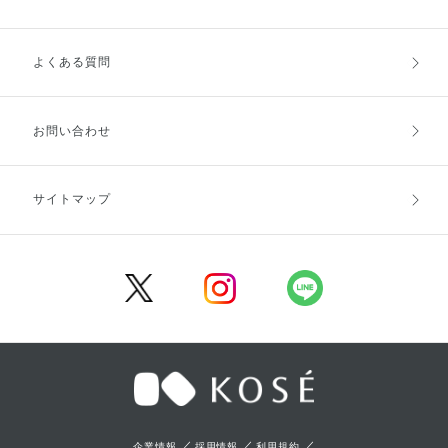
よくある質問
ご利用ガイドトップ
ご注文方法
お支払方法
送料・配送
お問い合わせ
キャンセル・返品・交換
ポイント・クーポン
サイトマップ
定期お届け便
商品レビュー
会員登録
／
／
／
企業情報
採用情報
利用規約