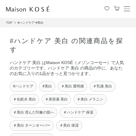
メ
ニ
TOP
#ハンドケア
#美白
ュ
ー
を
#ハンドケア 美白 の関連商品を探
開
す
閉
す
ハンドケア 美白 はMaison KOSÉ（メゾンコーセー）で人気
る
のカテゴリーです。ハンドケア 美白 の商品の中に、あなた
のお気に入りの1品がきっと見つかります。
#ハンドケア
#美白
＃美白 透明感
＃乳液 美白
＃化粧水 美白
＃美容液 美白
＃美白 メラニン
＃美白 澄んだ印象の肌へ
＃ハンドケア 保湿
＃美白 ターンオーバー
＃美白 保湿