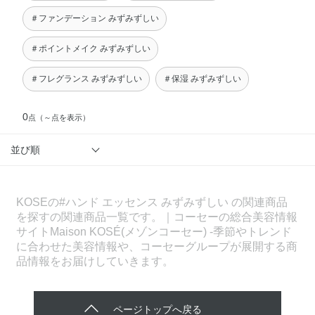
＃ファンデーション みずみずしい
＃ポイントメイク みずみずしい
＃フレグランス みずみずしい
＃保湿 みずみずしい
0
点
（～点を表示）
並び順
KOSEの#ハンド エッセンス みずみずしい の関連商品
を探すの関連商品一覧です。｜コーセーの総合美容情報
サイトMaison KOSÉ(メゾンコーセー) -季節やトレンド
に合わせた美容情報や、コーセーグループが展開する商
品情報をお届けしていきます。
ページトップへ戻る