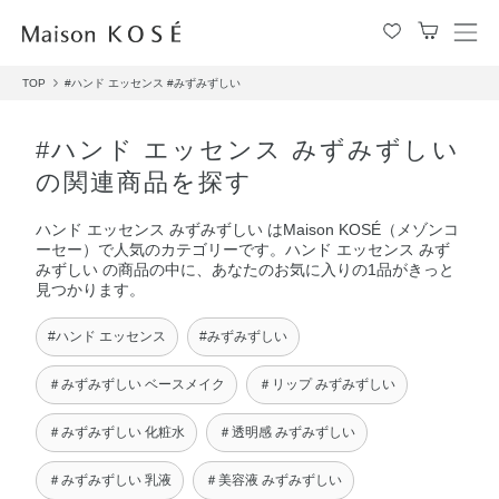
メ
ニ
TOP
#ハンド エッセンス
#みずみずしい
ュ
ー
を
#ハンド エッセンス みずみずしい
開
の関連商品を探す
閉
す
ハンド エッセンス みずみずしい はMaison KOSÉ（メゾンコ
る
ーセー）で人気のカテゴリーです。ハンド エッセンス みず
みずしい の商品の中に、あなたのお気に入りの1品がきっと
見つかります。
#ハンド エッセンス
#みずみずしい
＃みずみずしい ベースメイク
＃リップ みずみずしい
＃みずみずしい 化粧水
＃透明感 みずみずしい
＃みずみずしい 乳液
＃美容液 みずみずしい