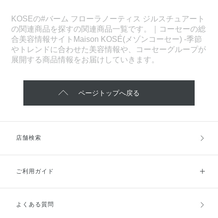
KOSEの#バーム フローラノーティス ジルスチュアート
の関連商品を探すの関連商品一覧です。｜コーセーの総
合美容情報サイトMaison KOSÉ(メゾンコーセー) -季節
やトレンドに合わせた美容情報や、コーセーグループが
展開する商品情報をお届けしていきます。
ページトップへ戻る
店舗検索
ご利用ガイド
よくある質問
ご利用ガイドトップ
ご注文方法