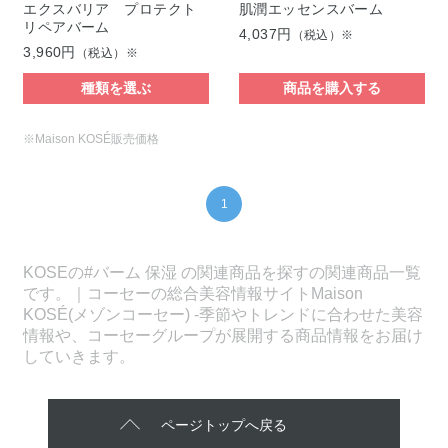
エクスバリア プロテクト
肌潤エッセンスバーム
リペアバーム
4,037円
（税込）※
3,960円
（税込）※
種類を選ぶ
商品を購入する
※Maison KOSÉ販売価格
1
KOSEの#バーム 保湿 の関連商品を探すの関連商品一覧
です。｜コーセーの総合美容情報サイトMaison
KOSÉ(メゾンコーセー) -季節やトレンドに合わせた美容
情報や、コーセーグループが展開する商品情報をお届け
していきます。
ページトップへ戻る