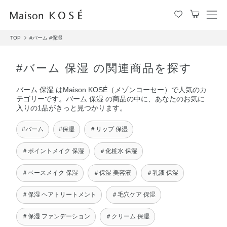
メ
ニ
TOP
#バーム
#保湿
ュ
ー
を
#バーム 保湿 の関連商品を探す
開
閉
バーム 保湿 はMaison KOSÉ（メゾンコーセー）で人気のカ
す
テゴリーです。バーム 保湿 の商品の中に、あなたのお気に
る
入りの1品がきっと見つかります。
#バーム
#保湿
＃リップ 保湿
＃ポイントメイク 保湿
＃化粧水 保湿
＃ベースメイク 保湿
＃保湿 美容液
＃乳液 保湿
＃保湿 ヘアトリートメント
＃毛穴ケア 保湿
＃保湿 ファンデーション
＃クリーム 保湿