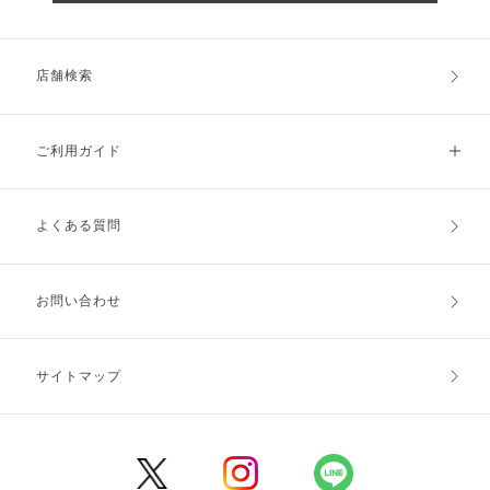
店舗検索
ご利用ガイド
よくある質問
ご利用ガイドトップ
ご注文方法
お支払方法
送料・配送
お問い合わせ
キャンセル・返品・交換
ポイント・クーポン
サイトマップ
定期お届け便
商品レビュー