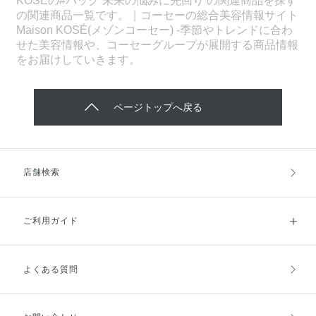
KOSEの#パック 未来の悩みに先回り の関連商品を探す
の関連商品一覧です。｜コーセーの総合美容情報サイト
Maison KOSÉ(メゾンコーセー) -季節やトレンドに合わ
せた美容情報や、コーセーグループが展開する商品情報
をお届けしていきます。
ページトップへ戻る
店舗検索
ご利用ガイド
よくある質問
ご利用ガイドトップ
ご注文方法