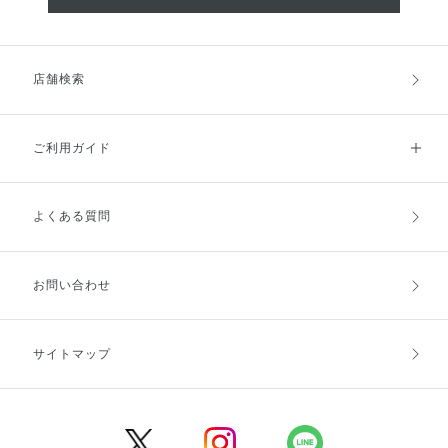
店舗検索
ご利用ガイド
よくある質問
ご利用ガイドトップ
ご注文方法
お支払方法
送料・配送
お問い合わせ
キャンセル・返品・交換
ポイント・クーポン
サイトマップ
定期お届け便
商品レビュー