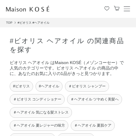
メ
ニ
TOP
#ビオリス
#ヘアオイル
ュ
ー
を
#ビオリス ヘアオイル の関連商品
開
を探す
閉
す
ビオリス ヘアオイル はMaison KOSÉ（メゾンコーセー）で
る
人気のカテゴリーです。ビオリス ヘアオイル の商品の中
に、あなたのお気に入りの1品がきっと見つかります。
#ビオリス
#ヘアオイル
＃ビオリス シャンプー
＃ビオリス コンディショナー
＃ヘアオイル ツヤめく美髪へ
＃ヘアオイル 気になる髪ストレス
＃ヘアオイル 夏レジャーの味方
＃ヘアオイル 夏肌ケア