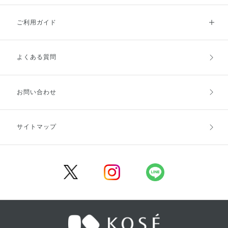
ご利用ガイド
よくある質問
ご利用ガイドトップ
ご注文方法
お支払方法
送料・配送
お問い合わせ
キャンセル・返品・交換
ポイント・クーポン
サイトマップ
定期お届け便
商品レビュー
会員登録