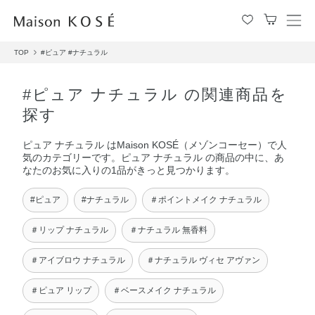
メ
ニ
TOP
#ピュア
#ナチュラル
ュ
ー
を
#ピュア ナチュラル の関連商品を
開
探す
閉
す
ピュア ナチュラル はMaison KOSÉ（メゾンコーセー）で人
る
気のカテゴリーです。ピュア ナチュラル の商品の中に、あ
なたのお気に入りの1品がきっと見つかります。
#ピュア
#ナチュラル
＃ポイントメイク ナチュラル
＃リップ ナチュラル
＃ナチュラル 無香料
＃アイブロウ ナチュラル
＃ナチュラル ヴィセ アヴァン
＃ピュア リップ
＃ベースメイク ナチュラル