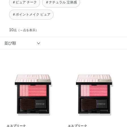
＃ピュア チーク
＃ナチュラル 立体感
＃ポイントメイク ピュア
10
点
（～点を表示）
並び順
エスプリーク
エスプリーク