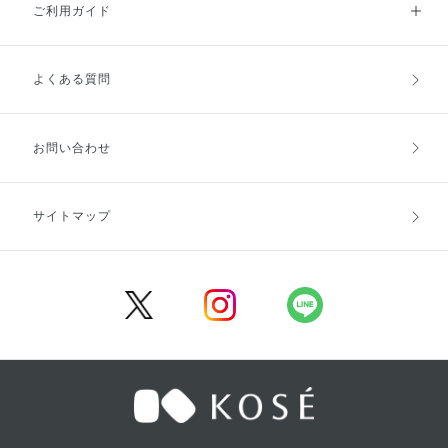
ご利用ガイド
よくある質問
ご利用ガイドトップ
ご注文方法
お支払方法
送料・配送
お問い合わせ
キャンセル・返品・交換
ポイント・クーポン
サイトマップ
定期お届け便
商品レビュー
会員登録