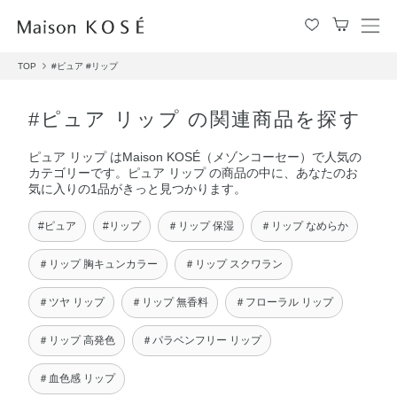
メ
ニ
TOP
#ピュア
#リップ
ュ
ー
を
#ピュア リップ の関連商品を探す
開
閉
ピュア リップ はMaison KOSÉ（メゾンコーセー）で人気の
す
カテゴリーです。ピュア リップ の商品の中に、あなたのお
る
気に入りの1品がきっと見つかります。
#ピュア
#リップ
＃リップ 保湿
＃リップ なめらか
＃リップ 胸キュンカラー
＃リップ スクワラン
＃ツヤ リップ
＃リップ 無香料
＃フローラル リップ
＃リップ 高発色
＃パラベンフリー リップ
＃血色感 リップ