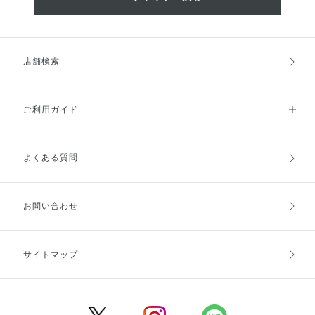
店舗検索
ご利用ガイド
よくある質問
ご利用ガイドトップ
ご注文方法
お支払方法
送料・配送
お問い合わせ
キャンセル・返品・交換
ポイント・クーポン
サイトマップ
定期お届け便
商品レビュー