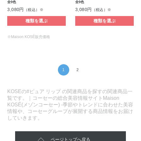
全9色
全9色
3,080円
3,080円
（税込）※
（税込）※
種類を選ぶ
種類を選ぶ
※Maison KOSÉ販売価格
1
2
KOSEの#ピュア リップ の関連商品を探すの関連商品一
覧です。｜コーセーの総合美容情報サイトMaison
KOSÉ(メゾンコーセー) -季節やトレンドに合わせた美容
情報や、コーセーグループが展開する商品情報をお届け
していきます。
ページトップへ戻る