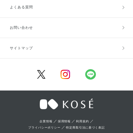
よくある質問
ご利用ガイドトップ
ご注文方法
お支払方法
送料・配送
お問い合わせ
キャンセル・返品・交換
ポイント・クーポン
サイトマップ
定期お届け便
商品レビュー
会員登録
／
／
／
企業情報
採用情報
利用規約
／
プライバシーポリシー
特定商取引法に基づく表記