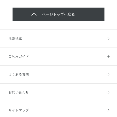
ページトップへ戻る
店舗検索
ご利用ガイド
よくある質問
ご利用ガイドトップ
ご注文方法
お支払方法
送料・配送
お問い合わせ
キャンセル・返品・交換
ポイント・クーポン
サイトマップ