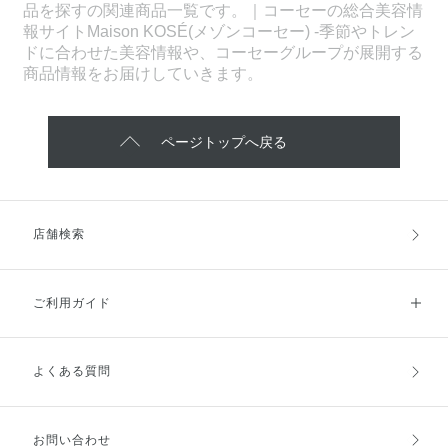
品を探すの関連商品一覧です。｜コーセーの総合美容情
報サイトMaison KOSÉ(メゾンコーセー) -季節やトレン
ドに合わせた美容情報や、コーセーグループが展開する
商品情報をお届けしていきます。
ページトップへ戻る
店舗検索
ご利用ガイド
よくある質問
ご利用ガイドトップ
ご注文方法
お支払方法
送料・配送
お問い合わせ