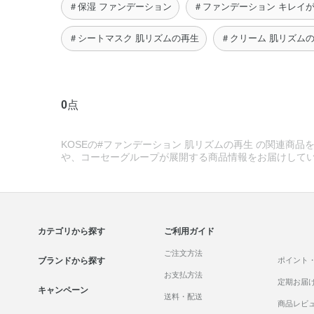
＃保湿 ファンデーション
＃ファンデーション キレイ
＃シートマスク 肌リズムの再生
＃クリーム 肌リズム
0
点
KOSEの#ファンデーション 肌リズムの再生 の関連商品を
や、コーセーグループが展開する商品情報をお届けして
カテゴリから探す
ご利用ガイド
ご注文方法
ブランドから探す
ポイント
お支払方法
定期お届
キャンペーン
送料・配送
商品レビ