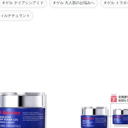
＃ゲル ナイアシンアミド
＃ゲル 大人肌のお悩みへ
＃ゲル トラネ
フィルナチュラント