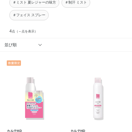
＃ミスト 夏レジャーの味方
＃制汗 ミスト
＃フェイス スプレー
4
点
（～点を表示）
並び順
カルテHD
カルテHD