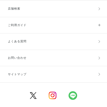
店舗検索
ご利用ガイド
よくある質問
ご利用ガイドトップ
ご注文方法
お支払方法
送料・配送
お問い合わせ
キャンセル・返品・交換
ポイント・クーポン
サイトマップ
定期お届け便
商品レビュー
会員登録