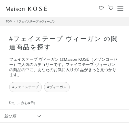
メ
ニ
TOP
#フェイステープ
#ヴィーガン
ュ
ー
を
#フェイステープ ヴィーガン の関
開
連商品を探す
閉
す
フェイステープ ヴィーガン はMaison KOSÉ（メゾンコーセ
る
ー）で人気のカテゴリーです。フェイステープ ヴィーガン
の商品の中に、あなたのお気に入りの1品がきっと見つかり
ます。
#フェイステープ
#ヴィーガン
0
点
（～点を表示）
並び順