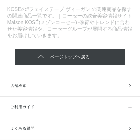
KOSEの#フェイステープ ヴィーガン の関連商品を探す
の関連商品一覧です。｜コーセーの総合美容情報サイト
Maison KOSÉ(メゾンコーセー) -季節やトレンドに合わ
せた美容情報や、コーセーグループが展開する商品情報
をお届けしていきます。
ページトップへ戻る
店舗検索
ご利用ガイド
よくある質問
ご利用ガイドトップ
ご注文方法