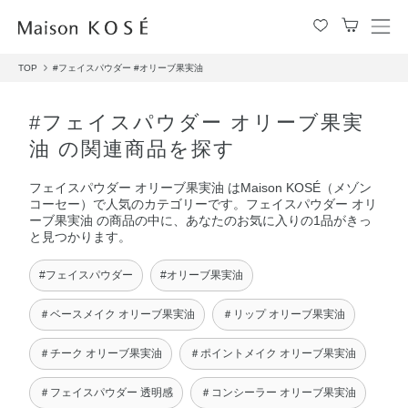
メ
ニ
TOP
#フェイスパウダー
#オリーブ果実油
ュ
ー
を
#フェイスパウダー オリーブ果実
開
油 の関連商品を探す
閉
す
フェイスパウダー オリーブ果実油 はMaison KOSÉ（メゾン
る
コーセー）で人気のカテゴリーです。フェイスパウダー オリ
ーブ果実油 の商品の中に、あなたのお気に入りの1品がきっ
と見つかります。
#フェイスパウダー
#オリーブ果実油
＃ベースメイク オリーブ果実油
＃リップ オリーブ果実油
＃チーク オリーブ果実油
＃ポイントメイク オリーブ果実油
＃フェイスパウダー 透明感
＃コンシーラー オリーブ果実油