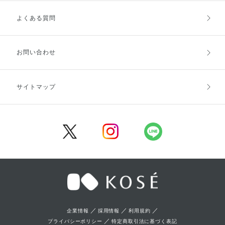
よくある質問
ご利用ガイドトップ
ご注文方法
お支払方法
送料・配送
お問い合わせ
キャンセル・返品・交換
ポイント・クーポン
サイトマップ
定期お届け便
商品レビュー
会員登録
／
／
／
企業情報
採用情報
利用規約
／
プライバシーポリシー
特定商取引法に基づく表記