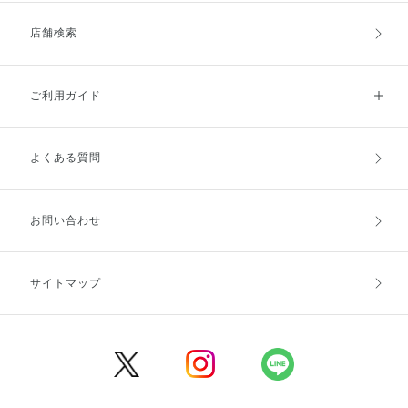
店舗検索
ご利用ガイド
よくある質問
ご利用ガイドトップ
ご注文方法
お支払方法
送料・配送
お問い合わせ
キャンセル・返品・交換
ポイント・クーポン
サイトマップ
定期お届け便
商品レビュー
会員登録