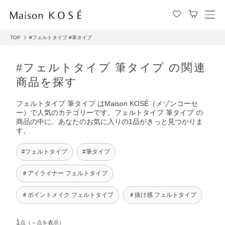
メ
ニ
TOP
#フェルトタイプ
#筆タイプ
ュ
ー
を
#フェルトタイプ 筆タイプ の関連
開
商品を探す
閉
す
フェルトタイプ 筆タイプ はMaison KOSÉ（メゾンコーセ
る
ー）で人気のカテゴリーです。フェルトタイプ 筆タイプ の
商品の中に、あなたのお気に入りの1品がきっと見つかりま
す。
#フェルトタイプ
#筆タイプ
＃アイライナー フェルトタイプ
＃ポイントメイク フェルトタイプ
＃抜け感 フェルトタイプ
1
点
（～点を表示）