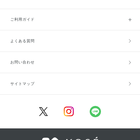
ご利用ガイド
よくある質問
ご利用ガイドトップ
ご注文方法
お支払方法
送料・配送
お問い合わせ
キャンセル・返品・交換
ポイント・クーポン
サイトマップ
定期お届け便
商品レビュー
会員登録