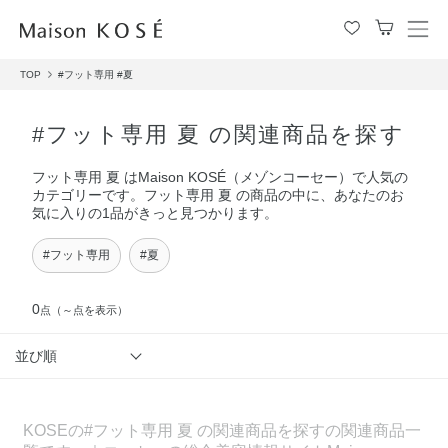
メ
ニ
TOP
#フット専用
#夏
ュ
ー
を
#フット専用 夏 の関連商品を探す
開
閉
フット専用 夏 はMaison KOSÉ（メゾンコーセー）で人気の
す
カテゴリーです。フット専用 夏 の商品の中に、あなたのお
る
気に入りの1品がきっと見つかります。
#フット専用
#夏
0
点
（～点を表示）
並び順
KOSEの#フット専用 夏 の関連商品を探すの関連商品一