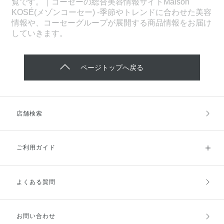
覧です。｜コーセーの総合美容情報サイトMaison
KOSÉ(メゾンコーセー) -季節やトレンドに合わせた美容
情報や、コーセーグループが展開する商品情報をお届け
していきます。
ページトップへ戻る
店舗検索
ご利用ガイド
よくある質問
ご利用ガイドトップ
ご注文方法
お支払方法
送料・配送
お問い合わせ