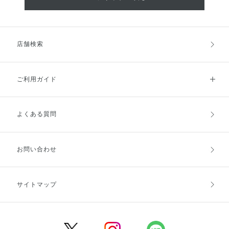
店舗検索
ご利用ガイド
よくある質問
ご利用ガイドトップ
ご注文方法
お支払方法
送料・配送
お問い合わせ
キャンセル・返品・交換
ポイント・クーポン
サイトマップ
定期お届け便
商品レビュー