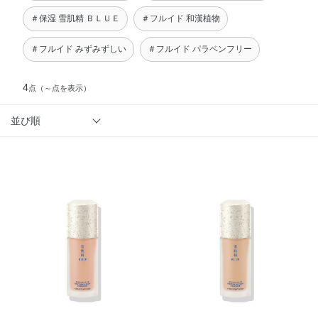
＃保湿 雪肌精 ＢＬＵＥ
＃フルイド 和漢植物
＃フルイド みずみずしい
＃フルイド パラベンフリー
4
点
（～点を表示）
並び順