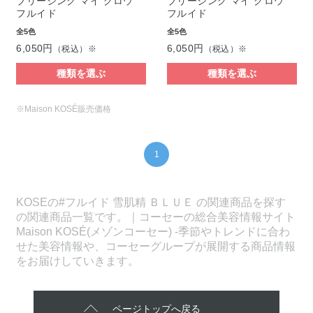
ブリージング マイ グロウ
ブリージング マイ グロウ
フルイド
フルイド
全5色
全5色
6,050円
6,050円
（税込）※
（税込）※
種類を選ぶ
種類を選ぶ
※Maison KOSÉ販売価格
1
KOSEの#フルイド 雪肌精 ＢＬＵＥ の関連商品を探す
の関連商品一覧です。｜コーセーの総合美容情報サイト
Maison KOSÉ(メゾンコーセー) -季節やトレンドに合わ
せた美容情報や、コーセーグループが展開する商品情報
をお届けしていきます。
ページトップへ戻る