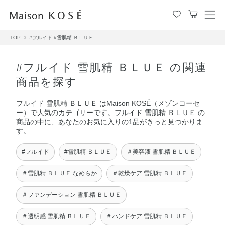
メ
ニ
TOP
#フルイド
#雪肌精 ＢＬＵＥ
ュ
ー
を
#フルイド 雪肌精 ＢＬＵＥ の関連
開
商品を探す
閉
す
フルイド 雪肌精 ＢＬＵＥ はMaison KOSÉ（メゾンコーセ
る
ー）で人気のカテゴリーです。フルイド 雪肌精 ＢＬＵＥ の
商品の中に、あなたのお気に入りの1品がきっと見つかりま
す。
#フルイド
#雪肌精 ＢＬＵＥ
＃美容液 雪肌精 ＢＬＵＥ
＃雪肌精 ＢＬＵＥ なめらか
＃乾燥ケア 雪肌精 ＢＬＵＥ
＃ファンデーション 雪肌精 ＢＬＵＥ
＃透明感 雪肌精 ＢＬＵＥ
＃ハンドケア 雪肌精 ＢＬＵＥ