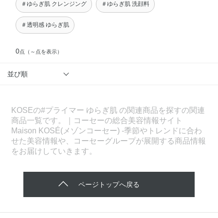
＃ゆらぎ肌 クレンジング
＃ゆらぎ肌 洗顔料
＃透明感 ゆらぎ肌
0
点
（～点を表示）
並び順
KOSEの#プライマー ゆらぎ肌 の関連商品を探すの関連
商品一覧です。｜コーセーの総合美容情報サイト
Maison KOSÉ(メゾンコーセー) -季節やトレンドに合わ
せた美容情報や、コーセーグループが展開する商品情報
をお届けしていきます。
ページトップへ戻る