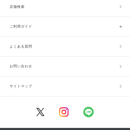
店舗検索
ご利用ガイド
よくある質問
ご利用ガイドトップ
ご注文方法
お支払方法
送料・配送
お問い合わせ
キャンセル・返品・交換
ポイント・クーポン
サイトマップ
定期お届け便
商品レビュー
会員登録