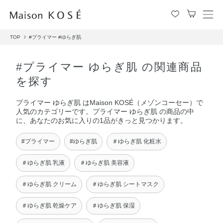
メ
ニ
TOP
#プライマー
#ゆらぎ肌
ュ
ー
を
#プライマー ゆらぎ肌 の関連商品
開
を探す
閉
す
プライマー ゆらぎ肌 はMaison KOSÉ（メゾンコーセー）で
る
人気のカテゴリーです。プライマー ゆらぎ肌 の商品の中
に、あなたのお気に入りの1品がきっと見つかります。
#プライマー
#ゆらぎ肌
＃ゆらぎ肌 化粧水
＃ゆらぎ肌 乳液
＃ゆらぎ肌 美容液
＃ゆらぎ肌 クリーム
＃ゆらぎ肌 シートマスク
＃ゆらぎ肌 乾燥ケア
＃ゆらぎ肌 保湿